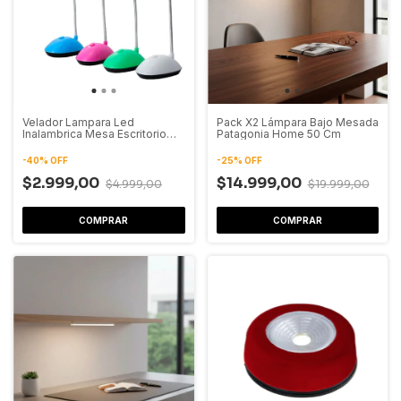
Velador Lampara Led
Pack X2 Lámpara Bajo Mesada
Inalambrica Mesa Escritorio
Patagonia Home 50 Cm
Excelente
-
40
%
OFF
-
25
%
OFF
$2.999,00
$14.999,00
$4.999,00
$19.999,00
COMPRAR