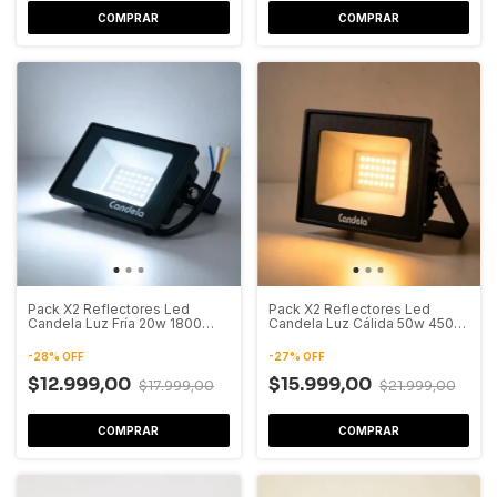
COMPRAR
COMPRAR
Pack X2 Reflectores Led
Pack X2 Reflectores Led
Candela Luz Fría 20w 1800
Candela Luz Cálida 50w 4500
Lumenes
Lumenes
-
28
%
OFF
-
27
%
OFF
$12.999,00
$15.999,00
$17.999,00
$21.999,00
COMPRAR
COMPRAR