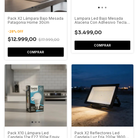
Pack X2 Lámpara Bajo Mesada
Lampara Led Bajo Mesada
Patagonia Home 30cm
Alacena Con Adhesivo Tecla
On Off
$3.499,00
-
28
%
OFF
$12.999,00
$17.999,00
COMPRAR
Pack X10 Lámpara Led
Pack X2 Reflectores Led
Candela 12w E27 100w Equiv.
Candela Luz Fría 200w 18000