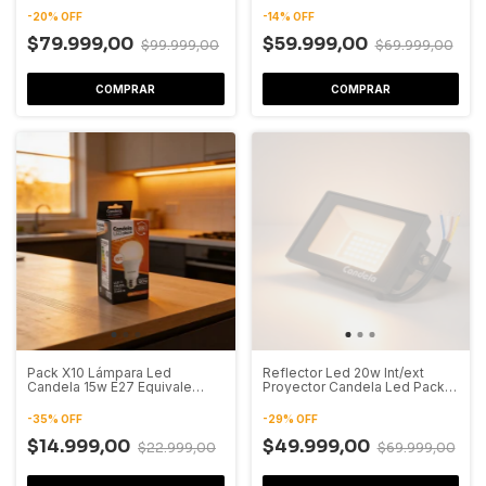
-
20
%
OFF
-
14
%
OFF
$79.999,00
$59.999,00
$99.999,00
$69.999,00
COMPRAR
COMPRAR
Pack X10 Lámpara Led
Reflector Led 20w Int/ext
Candela 15w E27 Equivale
Proyector Candela Led Pack
120w
X10
-
35
%
OFF
-
29
%
OFF
$14.999,00
$49.999,00
$22.999,00
$69.999,00