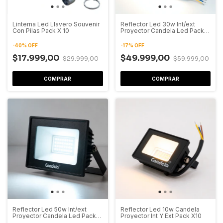
Linterna Led Llavero Souvenir
Reflector Led 30w Int/ext
Con Pilas Pack X 10
Proyector Candela Led Pack
X10
-
40
%
OFF
-
17
%
OFF
$17.999,00
$49.999,00
$29.999,00
$59.999,00
COMPRAR
Reflector Led 50w Int/ext
Reflector Led 10w Candela
Proyector Candela Led Pack
Proyector Int Y Ext Pack X10
X10