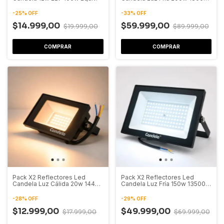
Lumenes
-
25
%
OFF
-
33
%
OFF
$14.999,00
$59.999,00
$19.999,00
$89.999,00
COMPRAR
COMPRAR
Pack X2 Reflectores Led
Pack X2 Reflectores Led
Candela Luz Cálida 20w 1440
Candela Luz Fría 150w 13500
Lumenes
Lumenes
-
28
%
OFF
-
29
%
OFF
$12.999,00
$49.999,00
$17.999,00
$69.999,00